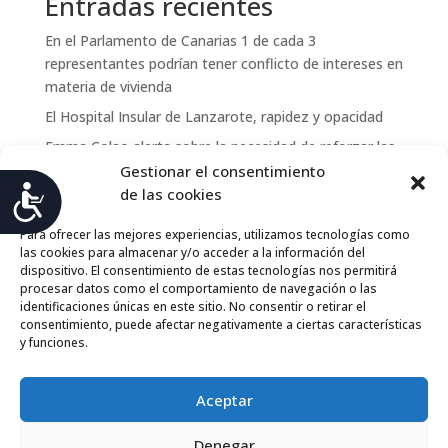
Entradas recientes
En el Parlamento de Canarias 1 de cada 3
representantes podrían tener conflicto de intereses en
materia de vivienda
El Hospital Insular de Lanzarote, rapidez y opacidad
Emma Colao alerta sobre la necesidad de reforzar las
políticas públicas para garantizar derechos básicos en
Gestionar el consentimiento
Accesibilidad
Canarias
de las cookies
Análisis: Trabajo doméstico en condiciones irregulares
Para ofrecer las mejores experiencias, utilizamos tecnologías como
en Canarias
las cookies para almacenar y/o acceder a la información del
dispositivo. El consentimiento de estas tecnologías nos permitirá
AFFA, ACUFADE y el Observatorio de Derechos
procesar datos como el comportamiento de navegación o las
Sociales de Canarias advierten de posibles
identificaciones únicas en este sitio. No consentir o retirar el
irregularidades del concierto social de atención a la
consentimiento, puede afectar negativamente a ciertas características
y funciones.
dependencia del Cabildo de Fuerteventura
Aceptar
Observatorio de Derechos Sociales de Canarias
©
Denegar